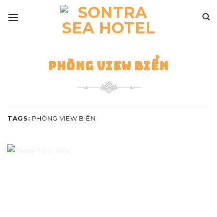
Skip
to
content
PHÒNG VIEW BIỂN
TAGS:
PHÒNG VIEW BIỂN