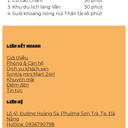
2.
Cù Lao Chàm
30 phút
3.
Khu du lịch làng Vân
30 phút
4.
Suối khoáng nóng núi Thần tài
45 phút
Liên kết nhanh
Giới thiệu
Phòng & Căn hộ
Dịch vụ khách sạn
Sontra mini Mart 24H
Khuyến mãi
Điểm đến
Tin tức
LIÊN HỆ
Lô 41, Đường Hoàng Sa, Phường Sơn Trà, Tp. Đà
Nẵng
Hotline: 0936790798