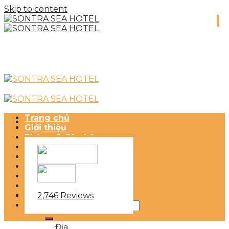
Skip to content
Trang chủ
Giới thiệu
Phòng & Căn hộ
Dịch vụ khách sạn
SONTRA MINI MART 24H
SỰ KIỆN
Điểm đến
Tin tức
2,746 Reviews
Địa