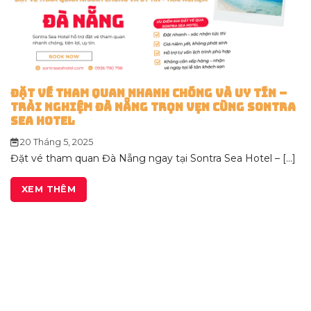
ĐẶT VÉ THAM QUAN NHANH CHÓNG VÀ UY TÍN –
TRẢI NGHIỆM ĐÀ NẴNG TRỌN VẸN CÙNG SONTRA
SEA HOTEL
20 Tháng 5, 2025
Đặt vé tham quan Đà Nẵng ngay tại Sontra Sea Hotel – [...]
XEM THÊM