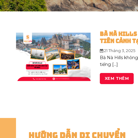
Bà Nà Hills
Tiên Cảnh T
21 Tháng 3, 2025
Bà Nà Hills không 
tiếng [...]
XEM THÊM
Hướng Dẫn Di Chuyển