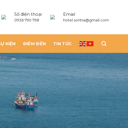
Số điện thoại
Email
0936 790 798
hotel.sontra@gmail.com
SỰ KIỆN
ĐIỂM ĐẾN
TIN TỨC