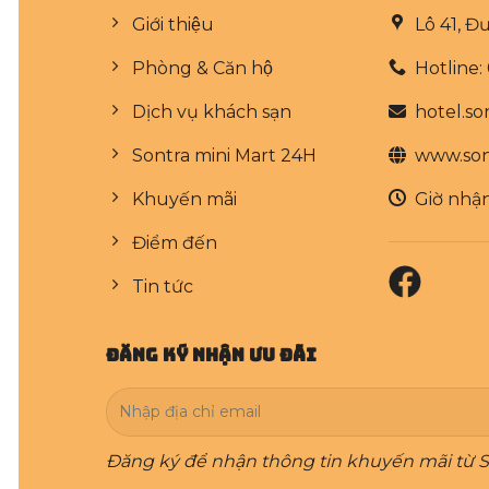
Giới thiệu
Lô 41, 
Phòng & Căn hộ
Hotline
Dịch vụ khách sạn
hotel.s
Sontra mini Mart 24H
www.son
Khuyến mãi
Giờ nhận
Điểm đến
Tin tức
Đăng Ký Nhận Ưu Đãi
Đăng ký để nhận thông tin khuyến mãi từ S