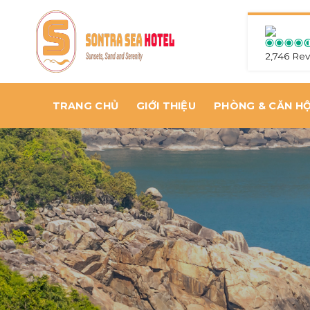
Skip
to
content
2,746 Re
TRANG CHỦ
GIỚI THIỆU
PHÒNG & CĂN H