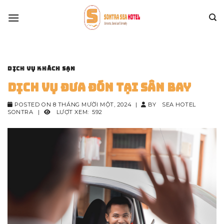
Skip
to
content
DỊCH VỤ KHÁCH SẠN
Dịch vụ đưa đón tại sân bay
POSTED ON
8 THÁNG MƯỜI MỘT, 2024
|
BY
SEA HOTEL
SONTRA
|
LƯỢT XEM:
592