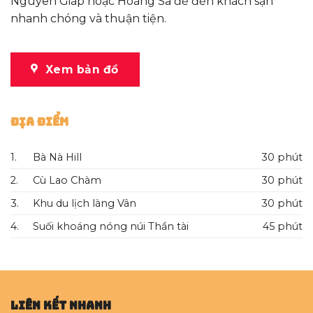
Nguyên Giáp hoặc Hoàng Sa để đến khách sạn
nhanh chóng và thuận tiện.
Xem bản đồ
Địa Điểm
1.
Bà Nà Hill
30 phút
2.
Cù Lao Chàm
30 phút
3.
Khu du lịch làng Vân
30 phút
4.
Suối khoáng nóng núi Thần tài
45 phút
Liên kết nhanh