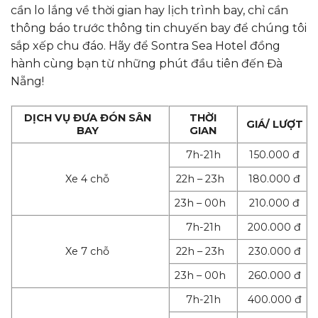
cần lo lắng về thời gian hay lịch trình bay, chỉ cần
thông báo trước thông tin chuyến bay để chúng tôi
sắp xếp chu đáo. Hãy để Sontra Sea Hotel đồng
hành cùng bạn từ những phút đầu tiên đến Đà
Nẵng!
DỊCH VỤ ĐƯA ĐÓN SÂN
THỜI
GIÁ/ LƯỢT
BAY
GIAN
7h-21h
150.000 đ
Xe 4 chỗ
22h – 23h
180.000 đ
23h – 00h
210.000 đ
7h-21h
200.000 đ
Xe 7 chỗ
22h – 23h
230.000 đ
23h – 00h
260.000 đ
7h-21h
400.000 đ