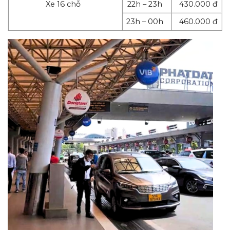
Xe 16 chỗ
22h – 23h
430.000 đ
23h – 00h
460.000 đ