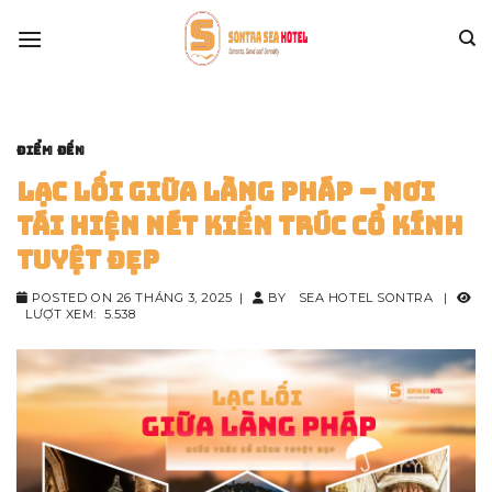
Skip
to
content
ĐIỂM ĐẾN
Lạc Lối Giữa Làng Pháp – Nơi
Tái Hiện Nét Kiến Trúc Cổ Kính
Tuyệt Đẹp
POSTED ON
26 THÁNG 3, 2025
|
BY
SEA HOTEL SONTRA
|
LƯỢT XEM:
5.538