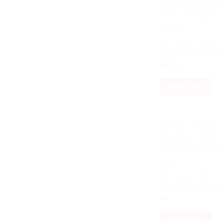
Điểm Đẹp Nhấ
Xanh Và Nghỉ 
Hotel
7 Tháng 7, 2026
07/072026 Đi biển 
đẹp [...]
XEM THÊM
CHÚC MỪNG 
NHI 1/6 – MÙ
CƯỜI & KỲ NG
NHỚ
1 Tháng 6, 2026
01/06/2026 Mỗi mùa
ức [...]
XEM THÊM