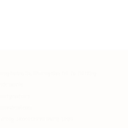
ường Hoàng Sa, Phường Sơn Trà, Tp. Đà Nẵng
 0936790798
ntra@gmail.com
raseahotel.com
phòng: 14:00 | Giờ trả phòng: 12:00