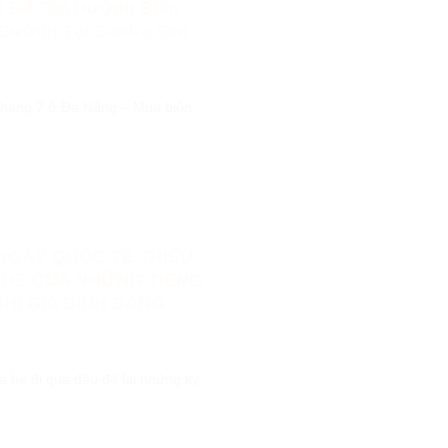
t Để Tận Hưởng Biển
Dưỡng Tại Sontra Sea
tháng 7 ở Đà Nẵng – Mùa biển
NGÀY QUỐC TẾ THIẾU
A HÈ CỦA NHỮNG TIẾNG
HỈ GIA ĐÌNH ĐÁNG
 hè đi qua đều để lại những ký