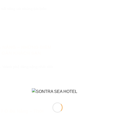
nổi tiếng với những bãi biển
 NẴNG – NHỮNG ĐIỂM
N GẦN KHÁCH SẠN
“thành phố đáng sống nhất Việt
 7 Ở Đà Nẵng – Thời