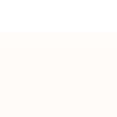
Skip
to
content
2,7
TRANG CHỦ
GIỚI THIỆU
PHÒNG & C