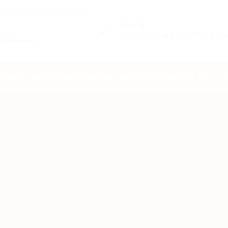
Địa chỉ
Lô 41 đường Hoàng Sa, TP Đà Nẵn
46 Reviews
ĂN HỘ
DỊCH VỤ KHÁCH SẠN
SONTRA MINI MART 24H