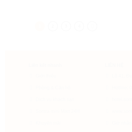
1
2
3
4
Liên kết nhanh
LIÊN HỆ
Giới thiệu
Lô 41, Đ
Phòng & Căn hộ
Hotline:
Dịch vụ khách sạn
hotel.so
Sontra mini Mart 24H
www.sont
Khuyến mãi
Giờ nhận 