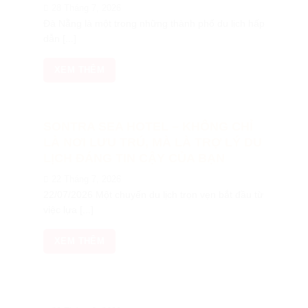
28 Tháng 7, 2026
Đà Nẵng là một trong những thành phố du lịch hấp
dẫn [...]
XEM THÊM
SONTRA SEA HOTEL – KHÔNG CHỈ
LÀ NƠI LƯU TRÚ, MÀ LÀ TRỢ LÝ DU
LỊCH ĐÁNG TIN CẬY CỦA BẠN
22 Tháng 7, 2026
22/07/2026 Một chuyến du lịch trọn vẹn bắt đầu từ
việc lựa [...]
XEM THÊM