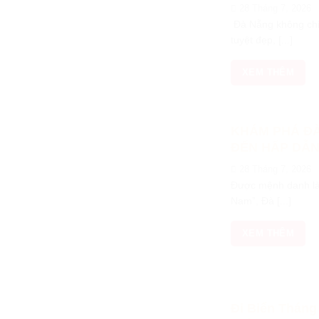
28 Tháng 7, 2026
Đà Nẵng không chỉ 
tuyệt đẹp, [...]
XEM THÊM
KHÁM PHÁ ĐÀ
ĐẾN HẤP DẪ
28 Tháng 7, 2026
Được mệnh danh là 
Nam”, Đà [...]
XEM THÊM
Đi Biển Tháng