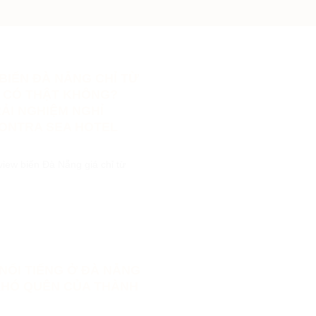
BIỂN ĐÀ NẴNG CHỈ TỪ
 – CÓ THẬT KHÔNG?
ẢI NGHIỆM NGHỈ
ONTRA SEA HOTEL
iew biển Đà Nẵng giá chỉ từ
NỔI TIẾNG Ở ĐÀ NẴNG
KHÓ QUÊN CỦA THÀNH