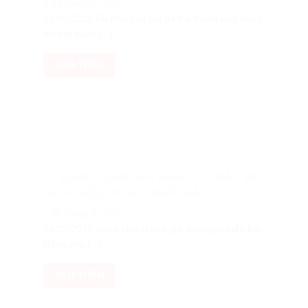
23 Tháng 6, 2026
23/06/2026 Đà Nẵng từ lâu đã trở thành một trong
những điểm [...]
XEM THÊM
ĐI BIỂN CÙNG GIA ĐÌNH – Ở ĐÂU ĐỂ
VỪA TIỆN, VỪA THOẢI MÁI?
26 Tháng 5, 2026
26/05/2025 Gợi ý khách sạn gia đình gần biển Đà
Nẵng cho [...]
XEM THÊM