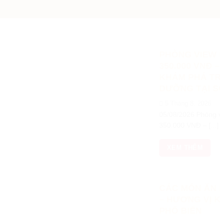
PHÒNG VIEW 
350.000 VNĐ
KHÁM PHÁ TR
DƯỠNG TẠI S
5 Tháng 8, 2026
05/08/2026 Phòng v
350.000 VNĐ – [...]
XEM THÊM
CÁC MÓN ĂN 
– HƯƠNG VỊ 
PHỐ BIỂN