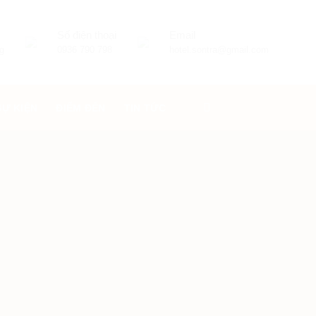
Số điện thoại
Email
g
0936 790 798
hotel.sontra@gmail.com
SỰ KIỆN
ĐIỂM ĐẾN
TIN TỨC