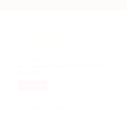
DỊCH VỤ CHO THUÊ XE MÁY TẠI
SONTRA SEA HOTEL – GIẢI PHÁP DI
CHUYỂN LINH HOẠT GIÚP BẠN KHÁM
PHÁ ĐÀ NẴNG TRỌN VẸN
28 Tháng 7, 2026
28/07/2026 Khám Phá Đà Nẵng Sẽ Trọn Vẹn Hơn
Khi Có Một [...]
XEM THÊM
ĐỊA ĐIỂM NỔI TIẾNG ĐÀ NẴNG –
NHỮNG ĐIỂM ĐẾN KHÔNG THỂ BỎ
LỠ