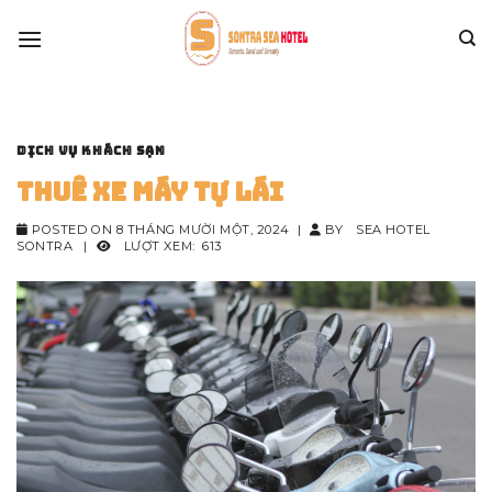
Skip
to
content
DỊCH VỤ KHÁCH SẠN
Thuê Xe máy tự lái
POSTED ON
8 THÁNG MƯỜI MỘT, 2024
|
BY
SEA HOTEL
SONTRA
|
LƯỢT XEM:
613