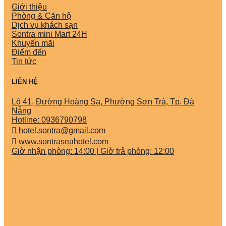
Giới thiệu
Phòng & Căn hộ
Dịch vụ khách sạn
Sontra mini Mart 24H
Khuyến mãi
Điểm đến
Tin tức
LIÊN HỆ
Lô 41, Đường Hoàng Sa, Phường Sơn Trà, Tp. Đà
Nẵng
Hotline: 0936790798
hotel.sontra@gmail.com
www.sontraseahotel.com
Giờ nhận phòng: 14:00 | Giờ trả phòng: 12:00