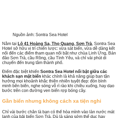
Nguồn ảnh: Sontra Sea Hotel
Nằm tại
Lô 41 Hoàng Sa, Thọ Quang, Sơn Trà
, Sontra Sea
Hotel sở hữu vị trí chiến lược: vừa sát biển, vừa dễ dàng kết
nối đến các điểm tham quan nổi bật như chùa Linh Ứng, Bán
đảo Sơn Trà, cầu Rồng, cầu Tình Yêu, và chỉ vài phút di
chuyển đến trung tâm thành phố.
Điểm đặc biệt khiến
Sontra Sea Hotel nổi bật giữa các
khách sạn mặt biển
khác chính là khả năng giúp bạn tận
hưởng mọi khoảnh khắc thiên nhiên tuyệt đẹp: đón bình
minh bên biển, nghe sóng vỗ rì rào khi chiều xuống, hay dạo
bước trên con đường ven biển rợp bóng cây.
Gần biển nhưng không cách xa tiện nghi
Chỉ vài bước chân là bạn có thể hòa mình vào làn nước mát
lạnh của bãi biển Sơn Trà. Dù là sáng sớm thể dục hay