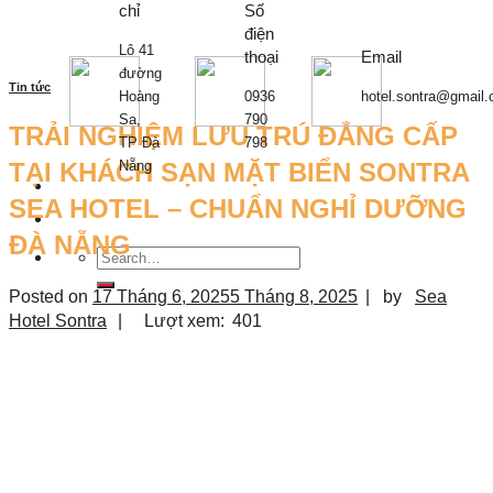
chỉ
Số
điện
Lô 41
thoại
Email
đường
Tin tức
Hoàng
0936
hotel.sontra@gmail
Sa,
790
TRẢI NGHIỆM LƯU TRÚ ĐẲNG CẤP
TP Đà
798
TẠI KHÁCH SẠN MẶT BIỂN SONTRA
Nẵng
SEA HOTEL – CHUẨN NGHỈ DƯỠNG
ĐÀ NẴNG
Posted on
17 Tháng 6, 2025
5 Tháng 8, 2025
|
by
Sea
Hotel Sontra
|
Lượt xem:
401