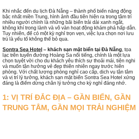
Khi nhắc đến du lịch Đà Nẵng – thành phố biển năng động
bậc nhất miền Trung, hình ảnh đầu tiên hiện ra trong tâm trí
nhiều người chính là những bãi biển trải dài xanh ngắt,
không khí trong lành và vô vàn hoạt động khám phá hấp dẫn.
Tuy nhiên, để có một kỳ nghỉ trọn vẹn, việc lựa chọn nơi lưu
trú là yếu tố không thể bỏ qua.
Sontra Sea Hotel
– khách sạn mặt biển tại Đà Nẵng
, tọa
lạc trên tuyến đường Hoàng Sa nổi tiếng, chính là một lựa
chọn tuyệt vời cho du khách yêu thích sự thoải mái, tiện nghi
và muốn tận hưởng vẻ đẹp thiên nhiên ngay trước hiên
phòng. Với chất lượng phòng nghỉ cao cấp, dịch vụ tận tâm
và vị trí lý tưởng, khách sạn mặt biển Sontra Sea Hotel xứng
đáng là điểm dừng chân lý tưởng cho kỳ nghỉ đáng nhớ.
1: VỊ TRÍ ĐẮC ĐỊA – GẦN BIỂN, GẦN
TRUNG TÂM, GẦN MỌI TRẢI NGHIỆM