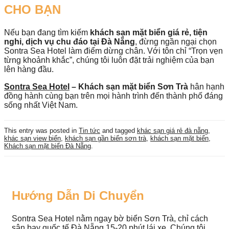
CHO BẠN
Nếu bạn đang tìm kiếm
khách sạn mặt biển giá rẻ, tiện
nghi, dịch vụ chu đáo tại Đà Nẵng
, đừng ngần ngại chọn
Sontra Sea Hotel làm điểm dừng chân. Với tôn chỉ “Trọn vẹn
từng khoảnh khắc”, chúng tôi luôn đặt trải nghiệm của bạn
lên hàng đầu.
Sontra Sea Hotel
– Khách sạn mặt biển Sơn Trà
hân hạnh
đồng hành cùng bạn trên mọi hành trình đến thành phố đáng
sống nhất Việt Nam.
This entry was posted in
Tin tức
and tagged
khác sạn giá rẻ đà nẵng
,
khác sạn view biển
,
khách sạn gần biển sơn trà
,
khách sạn mặt biển
,
Khách sạn mặt biển Đà Nẵng
.
Hướng Dẫn Di Chuyển
Sontra Sea Hotel nằm ngay bờ biển Sơn Trà, chỉ cách
sân bay quốc tế Đà Nẵng 15-20 phút lái xe. Chúng tôi