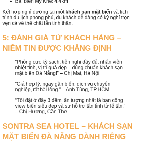
Bãi biển Mỹ Khê: 4.4km
Kết hợp nghỉ dưỡng tại một
khách sạn mặt biển
và lịch
trình du lịch phong phú, du khách dễ dàng có kỳ nghỉ trọn
vẹn cả về thể chất lẫn tinh thần.
5: ĐÁNH GIÁ TỪ KHÁCH HÀNG –
NIỀM TIN ĐƯỢC KHẲNG ĐỊNH
“Phòng cực kỳ sạch, tiện nghi đầy đủ, nhân viên
nhiệt tình, vị trí quá đẹp – đúng chuẩn khách sạn
mặt biển Đà Nẵng!” – Chị Mai, Hà Nội
“Giá hợp lý, ngay gần biển, dịch vụ chuyên
nghiệp, rất hài lòng.” – Anh Tùng, TP.HCM
“Tôi đặt ở đây 3 đêm, ấn tượng nhất là ban công
view biển siêu đẹp và sự hỗ trợ tận tình từ lễ tân.”
– Chị Hương, Cần Thơ
SONTRA SEA HOTEL – KHÁCH SẠN
MẶT BIỂN ĐÀ NẴNG DÀNH RIÊNG