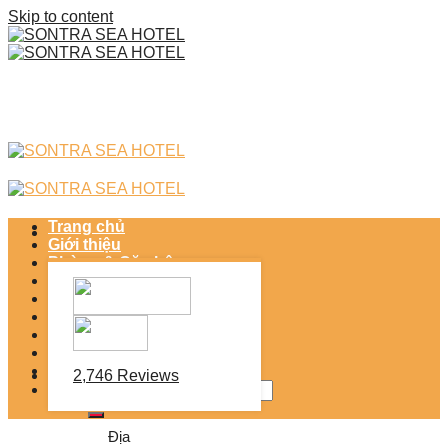
Skip to content
Trang chủ
Giới thiệu
Phòng & Căn hộ
Dịch vụ khách sạn
SONTRA MINI MART 24H
SỰ KIỆN
Điểm đến
Tin tức
2,746 Reviews
Địa