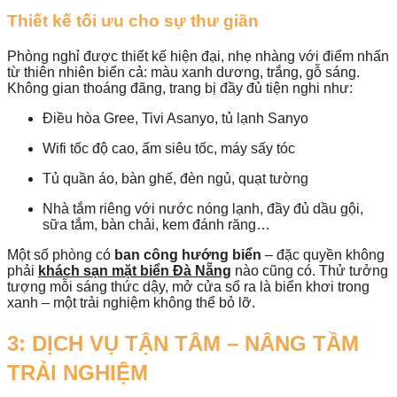
Thiết kế tối ưu cho sự thư giãn
Phòng nghỉ được thiết kế hiện đại, nhẹ nhàng với điểm nhấn
từ thiên nhiên biển cả: màu xanh dương, trắng, gỗ sáng.
Không gian thoáng đãng, trang bị đầy đủ tiện nghi như:
Điều hòa Gree, Tivi Asanyo, tủ lạnh Sanyo
Wifi tốc độ cao, ấm siêu tốc, máy sấy tóc
Tủ quần áo, bàn ghế, đèn ngủ, quạt tường
Nhà tắm riêng với nước nóng lạnh, đầy đủ dầu gội,
sữa tắm, bàn chải, kem đánh răng…
Một số phòng có
ban công hướng biển
– đặc quyền không
phải
khách sạn mặt biển Đà Nẵng
nào cũng có. Thử tưởng
tượng mỗi sáng thức dậy, mở cửa sổ ra là biển khơi trong
xanh – một trải nghiệm không thể bỏ lỡ.
3: DỊCH VỤ TẬN TÂM – NÂNG TẦM
TRẢI NGHIỆM