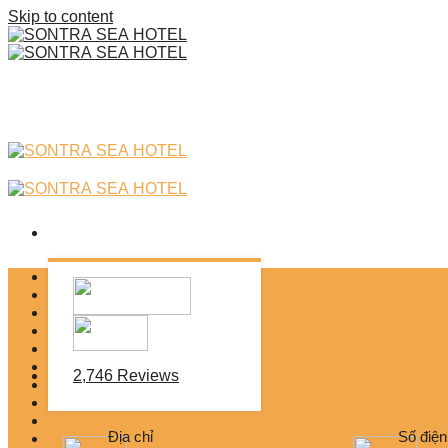
Skip to content
Trang chủ
Giới thiệu
Phòng & Căn hộ
Dịch vụ khách sạn
SONTRA MINI MART 24H
SỰ KIỆN
2,746 Reviews
Điểm đến
Tin tức
Địa chỉ
Số điện