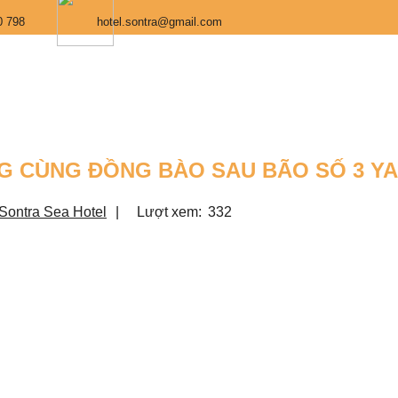
0 798
hotel.sontra@gmail.com
G CÙNG ĐỒNG BÀO SAU BÃO SỐ 3 YA
Sontra Sea Hotel
|
Lượt xem:
332