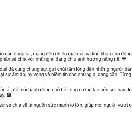
 còn đọng lại, mang đến nhiều mất mát và khó khăn cho đồng b
hần sẻ chia với những ai đang chịu ảnh hưởng nặng nề. 💙
Hotel đã cùng chung tay, gửi chút tấm lòng đến những người dân
 sự ấm áp, hy vọng và niềm tin cho những ai đang cần. Từng đ
ân ái, để mỗi hành động nhỏ bé cũng có thể tạo nên sự thay đổ
ày. 🏨
sự sẻ chia sẽ là nguồn sức mạnh to lớn, giúp mọi người vượt q